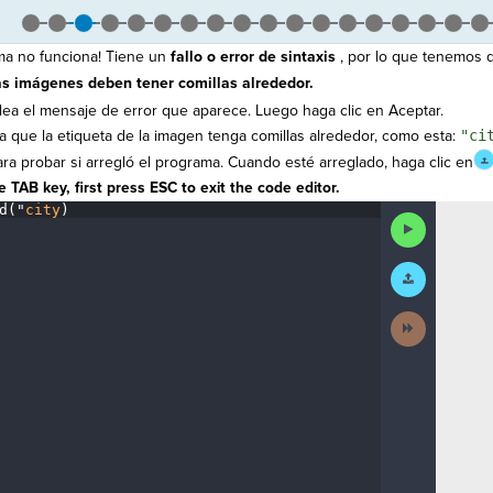
ma no funciona! Tiene un
fallo o error de sintaxis
, por lo que tenemos
as imágenes deben tener comillas alrededor.
lea el mensaje de error que aparece. Luego haga clic en Aceptar.
a que la etiqueta de la imagen tenga comillas alrededor, como esta:
"ci
ra probar si arregló el programa. Cuando esté arreglado, haga clic en
 TAB key, first press ESC to exit the code editor.
d(
"
city
)
¶
Run
Code
Submit
Work
Next
Activity