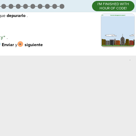
I'M FINISHED WITH
HOUR OF CODE!
 que
depurarlo
.
ty"
.
Enviar
y
siguiente
,