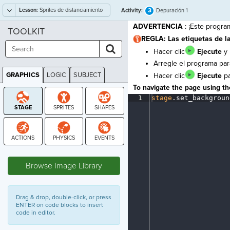
Lesson:
Sprites de distanciamiento
3
Activity:
Depuración 1
social
ADVERTENCIA
: ¡Este progra
TOOLKIT
REGLA: Las etiquetas de l
Hacer clic
Ejecute
y 
Arregle el programa par
GRAPHICS
LOGIC
SUBJECT
Hacer clic
Ejecute
pa
GRAPHICS
To navigate the page using the
1
stage
.
set_backgroun
STAGE
Browse Image Library
Drag & drop, double-click, or press
ENTER on code blocks to insert
code in editor.