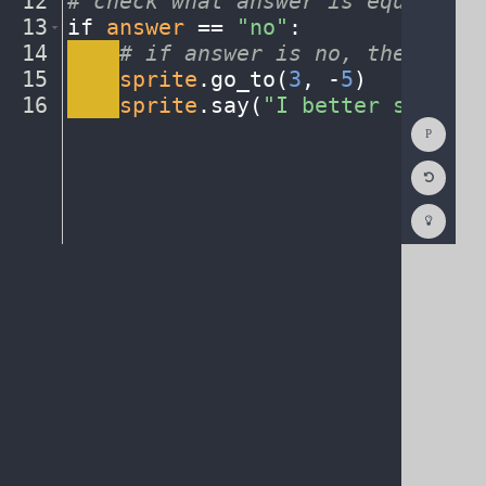
12
#
·
check
·
what
·
answer
·
is
·
equal
·
to
¬
13
if
·
answer
·
==
·
"no"
:
¬
14
····
#
·
if
·
answer
·
is
·
no,
·
then
·
do
·
t
15
····
sprite
.
go_to(
3
,
·
-
5
)
¬
16
····
sprite
.
say(
"I
·
better
·
stay
·
ho
Show
Consol
Reset
Code
Editor
Codest
How
To
(opens
in
a
new
tab)