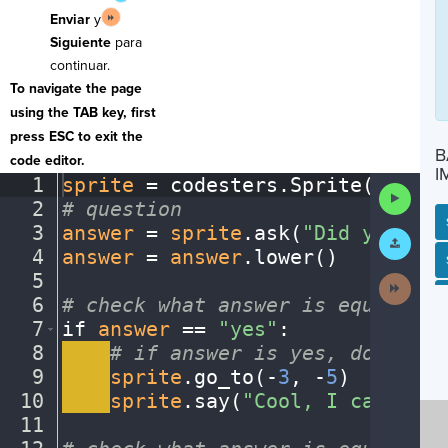
Enviar
y
Siguiente
para
continuar.
To navigate the page
using the TAB key, first
press ESC to exit the
B
code editor.
I
1
sprite
·
=
·
codesters
.
Sprite(
"perso
Run
2
#
·
question
¬
Code
3
answer
·
=
·
sprite
.
ask(
"Did
·
you
·
do
·
Submit
Work
4
answer
·
=
·
answer
.
lower()
¬
SP
SH
AC
PH
EV
5
¬
Next
Activit
6
#
·
check
·
what
·
answer
·
is
·
equal
·
to
¬
7
if
·
answer
·
==
·
"yes"
:
¬
8
····
#
·
if
·
answer
·
is
·
yes,
·
do
·
this
¬
9
····
sprite
.
go_to(
-
3
,
·
-
5
)
¬
10
····
sprite
.
say(
"Cool,
·
I
·
can
·
go
·
t
11
¬