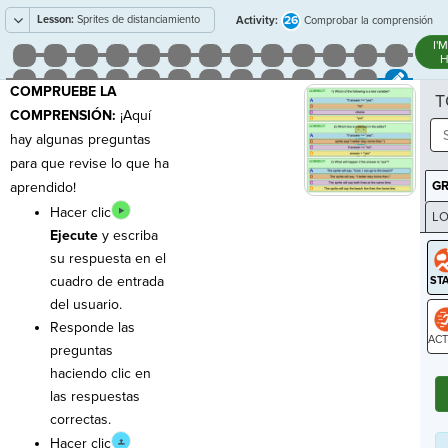
Lesson:
Sprites de distanciamiento
26
Activity:
Comprobar la comprensión
social
I'
H
COMPRUEBE LA
T
COMPRENSIÓN:
¡Aquí
hay algunas preguntas
para que revise lo que ha
G
aprendido!
Hacer clic
LO
Ejecute
y escriba
GR
su respuesta en el
cuadro de entrada
del usuario.
Responde las
preguntas
ST
haciendo clic en
las respuestas
correctas.
Hacer clic