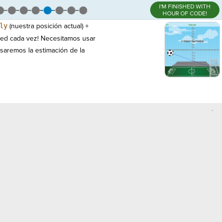
I'M FINISHED WITH
HOUR OF CODE!
ly
(nuestra posición actual) +
 red cada vez! Necesitamos usar
saremos la estimación de la
,