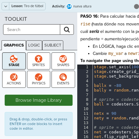
Lesson:
Tiro de fútbol
24
Activity:
nueva altura
PASO 16:
Para calcular hacia
TOOLKIT
rise
(hasta dónde nos movemos
cuál
sería
el aumento con la pe
pendiente = aumento/ejecució
GRAPHICS
LOGIC
SUBJECT
En LÓGICA, haga clic e
GRAPHICS
Cambie
my_var
a
newr
To navigate the page using the
1
stage
.
set_axis(
100
2
stage
.
create_grid_
3
stage
.
set_backgrou
4
¬
5
ballx
·
=
·
-
80
¬
6
bally
·
=
·
random
.
ran
STAGE
7
¬
Browse Image Library
8
#
·
sprite
·
=
·
codeste
9
ball
·
=
·
codesters
.
S
10
¬
11
netx
·
=
·
90
¬
12
nety
·
=
·
random
.
rand
Drag & drop, double-click, or press
13
¬
ENTER on code blocks to insert
14
#
·
sprite
·
=
·
codeste
code in editor.
15
net
·
=
·
codesters
.
Sp
16
net
.
flip_right_lef