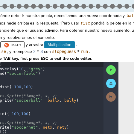
 dónde debe ir nuestra pelota, necesitamos una nueva coordenada y.
bal
 hacia arriba) es la respuesta. ¡Pero usar
rise
pondrá la pelota en la
ndiente que el usuario adivinó. Para obtener nuestro nuevo aumento, u
n y resolveremos el aumento.
n
y arrastra
Multiplication
.
ise
, y reemplace
2
*
3
con
slopeguess
*
run
.
 TAB key, first press ESC to exit the code editor.
)
¬
Run
overlay(
10
,
·
"grey"
)
¬
Code
nd(
"soccerfield"
)
¬
Submit
Work
dint(
-
100
,
100
)
¬
Next
rs.Sprite("image",
·
x,
·
y)
¬
Activity
prite(
"soccerball"
,
·
ballx
,
·
bally
)
¬
int(
-
100
,
100
)
¬
rs.Sprite("image",
·
x,
·
y)
¬
rite(
"soccernet"
,
·
netx
,
·
nety
)
¬
t()
¬