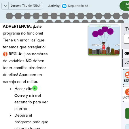
I'
Lesson:
Tiro de fútbol
15
Activity:
Depuración #3
H
ADVERTENCIA:
¡Este
T
programa no funciona!
Tiene un error, ¡así que
tenemos que arreglarlo!
G
REGLA:
¡Los nombres
de variables
NO
deben
LO
tener comillas alrededor
GR
de ellos! Aparecen en
naranja en el editor.
Hacer clic
Corre
y mira el
escenario para ver
ST
el error.
Depura el
programa para que
el sprite tenga