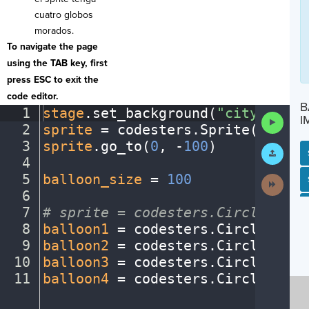
cuatro globos
morados.
To navigate the page
using the TAB key, first
press ESC to exit the
code editor.
B
1
stage
.
set_background(
"city"
)
¬
Run
I
2
sprite
·
=
·
codesters
.
Sprite(
"perso
Code
3
sprite
.
go_to(
0
,
·
-
100
)
¬
Submit
Work
4
¬
5
balloon_size
·
=
·
100
¬
Next
SP
SH
AC
PH
EV
Activit
6
¬
7
#
·
sprite
·
=
·
codesters.Circle(x,
·
y
8
balloon1
·
=
·
codesters
.
Circle(
-
130
9
balloon2
·
=
·
codesters
.
Circle(
-
50
,
10
balloon3
·
=
·
codesters
.
Circle(
20
,
·
11
balloon4
·
=
·
codesters
.
Circle(
105
,