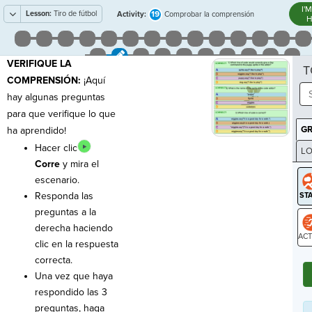
I'
Lesson:
Tiro de fútbol
19
Activity:
Comprobar la comprensión
H
VERIFIQUE LA
T
COMPRENSIÓN:
¡Aquí
hay algunas preguntas
para que verifique lo que
G
ha aprendido!
Hacer clic
LO
Corre
y mira el
GR
escenario.
Responda las
preguntas a la
derecha haciendo
clic en la respuesta
ST
correcta.
Una vez que haya
respondido las 3
preguntas, haga