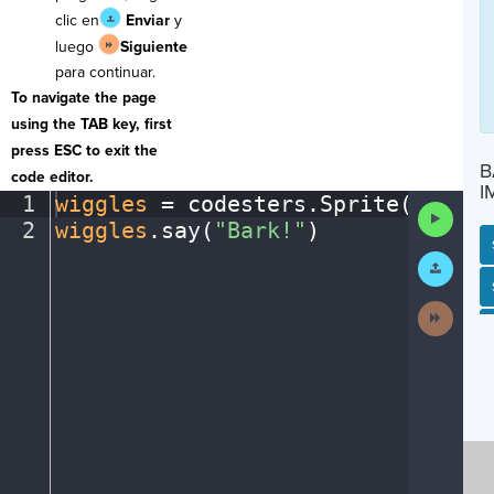
clic en
Enviar
y
luego
Siguiente
para continuar.
To navigate the page
using the TAB key, first
press ESC to exit the
B
code editor.
I
1
wiggles
·
=
·
codesters
.
Sprite(
"puppy
Run
2
wiggles
.
say(
"Bark!"
)
¶
Code
Submit
Work
SP
SH
AC
PH
EV
Next
Activit