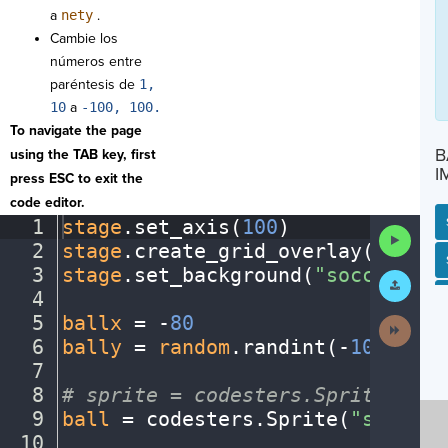
a
nety
.
Cambie los
números entre
paréntesis de
1,
10
a
-100, 100.
To navigate the page
B
using the TAB key, first
I
press ESC to exit the
code editor.
1
stage
.
set_axis(
100
)
¬
Run
2
stage
.
create_grid_overlay(
10
,
·
"g
Code
SP
SH
AC
PH
EV
3
stage
.
set_background(
"soccerfiel
Submit
Work
4
¬
5
ballx
·
=
·
-
80
¬
Next
Activit
6
bally
·
=
·
random
.
randint(
-
100
,
100
)
7
¬
8
#
·
sprite
·
=
·
codesters.Sprite("ima
9
ball
·
=
·
codesters
.
Sprite(
"soccerb
10
¬