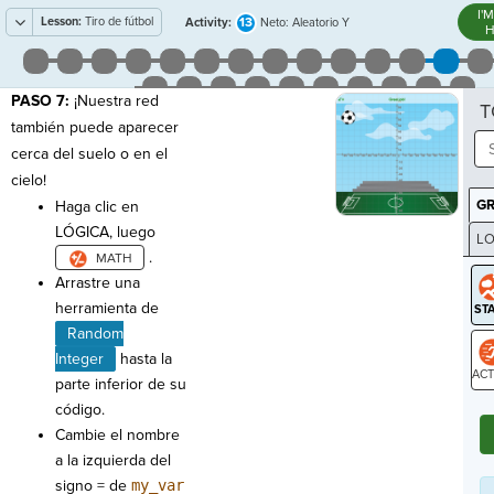
I'
Lesson:
Tiro de fútbol
13
Activity:
Neto: Aleatorio Y
H
PASO 7:
¡Nuestra red
T
también puede aparecer
cerca del suelo o en el
cielo!
G
Haga clic en
LÓGICA, luego
LO
.
GR
Arrastre una
herramienta de
Random
Integer
hasta la
parte inferior de su
ST
código.
Cambie el nombre
a la izquierda del
signo = de
my_var