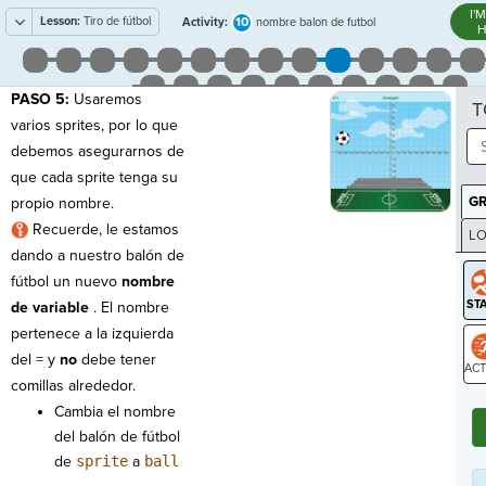
I'
Lesson:
Tiro de fútbol
10
Activity:
nombre balon de futbol
H
PASO 5:
Usaremos
T
varios sprites, por lo que
debemos asegurarnos de
que cada sprite tenga su
G
propio nombre.
Recuerde, le estamos
LO
dando a nuestro balón de
GR
fútbol un nuevo
nombre
de variable
. El nombre
pertenece a la izquierda
del = y
no
debe
tener
comillas alrededor.
ST
Cambia el nombre
del balón de fútbol
de
sprite
a
ball