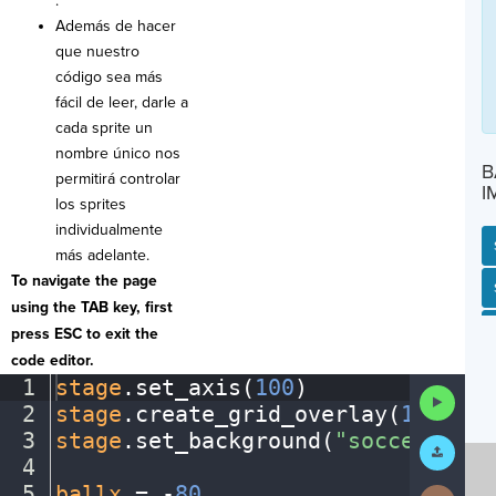
.
Además de hacer
que nuestro
código sea más
fácil de leer, darle a
cada sprite un
nombre único nos
B
permitirá controlar
I
los sprites
individualmente
más adelante.
To navigate the page
SP
SH
AC
PH
EV
using the TAB key, first
press ESC to exit the
code editor.
1
stage
.
set_axis(
100
)
¬
Run
2
stage
.
create_grid_overlay(
10
,
·
"gr
Code
3
stage
.
set_background(
"soccerfield
Submit
Work
4
¬
5
ballx
·
=
·
-
80
¬
Next