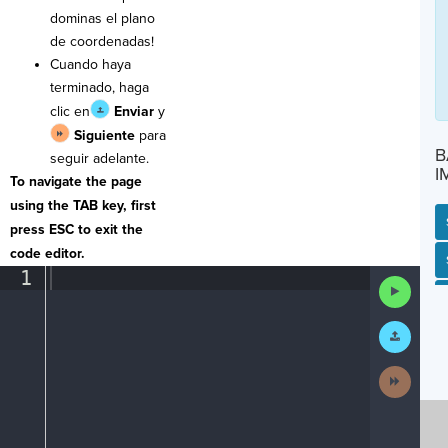
dominas el plano
de coordenadas!
Cuando haya
terminado, haga
clic en
Enviar
y
Siguiente
para
B
seguir adelante.
I
To navigate the page
using the TAB key, first
press ESC to exit the
code editor.
SP
SH
AC
PH
EV
1
¶
Run
Code
Submit
Work
Next
Activit