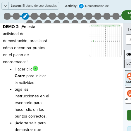
Lesson:
El plano de coordenadas
3
Activity:
Demostración de
localización de puntos
I'
H
DEMO 2:
¡En esta
T
actividad de
demostración, practicará
cómo encontrar puntos
G
en el plano de
coordenadas!
LO
Hacer clic
GR
Corre
para iniciar
la actividad.
Siga las
instrucciones en el
escenario para
ST
hacer clic en los
puntos correctos.
¡Acierta seis para
demostrar que