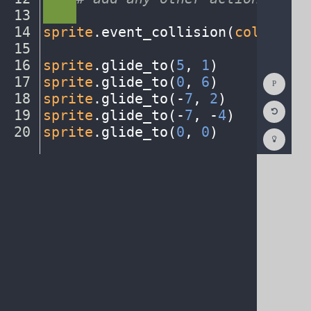
13
····
¬
14
sprite
.
event_collision(
collision
15
¬
16
sprite
.
glide_to(
5
,
·
1
)
¬
Show
17
sprite
.
glide_to(
0
,
·
6
)
¬
Consol
18
sprite
.
glide_to(
-
7
,
·
2
)
¬
Reset
19
sprite
.
glide_to(
-
7
,
·
-
4
)
¬
Code
Editor
20
sprite
.
glide_to(
0
,
·
0
)
¶
Codest
How
To
(opens
in
a
new
tab)