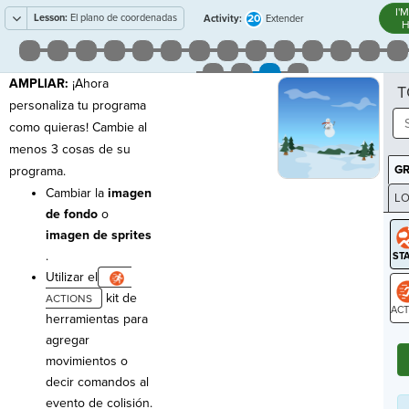
I'
Lesson:
El plano de coordenadas
20
Activity:
Extender
H
AMPLIAR:
¡Ahora
T
personaliza tu programa
como quieras! Cambie al
menos 3 cosas de su
G
programa.
Cambiar la
imagen
LO
de fondo
o
GR
imagen de sprites
.
Utilizar el
kit de
herramientas para
ST
agregar
movimientos o
decir comandos al
evento de colisión.