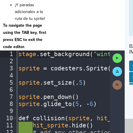
¡Y paradas
adicionales a la
ruta de tu sprite!
To navigate the page
using the TAB key, first
press ESC to exit the
B
code editor.
I
1
stage
.
set_background(
"winter"
)
¬
Run
2
¬
Code
3
sprite
·
=
·
codesters
.
Sprite(
"snowm
Submit
Work
4
¬
SP
SH
AC
PH
EV
5
sprite
.
set_size(
.
5
)
¬
Next
Activit
6
¬
7
sprite
.
pen_down()
¬
8
sprite
.
glide_to(
5
,
·
-
6
)
¬
9
¬
10
def
·
collision(
sprite
,
·
hit_sprite
11
····
hit_sprite
.
hide()
¬
12
····
#
·
add
·
any
·
other
·
actions...
¬