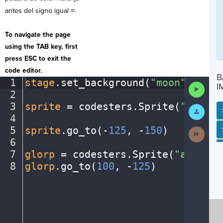
antes del signo igual
=
.
To navigate the page
using the TAB key, first
press ESC to exit the
code editor.
B
1
stage
.
set_background(
"moon"
)
¬
I
Run
2
¬
Code
3
sprite
·
=
·
codesters
.
Sprite(
"astron
Submit
Work
4
¬
5
sprite
.
go_to(
-
125
,
·
-
150
)
¬
SP
SH
AC
PH
EV
Next
Activit
6
¬
7
glorp
·
=
·
codesters
.
Sprite(
"alien1"
8
glorp
.
go_to(
100
,
·
-
125
)
¶