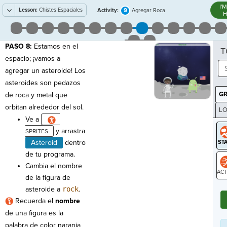
I'
Lesson:
Chistes Espaciales
9
Activity:
Agregar Roca
H
PASO 8:
Estamos en el
T
espacio; ¡vamos a
agregar un asteroide! Los
asteroides son pedazos
G
de roca y metal que
orbitan alrededor del sol.
LO
Ve a
GR
y arrastra
Asteroid
dentro
de tu programa.
Cambia el nombre
de la figura de
ST
asteroide a
rock
.
Recuerda el
nombre
de una figura es la
palabra de color naranja