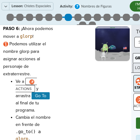
I'
Lesson:
Chistes Espaciales
7
Activity:
Nombres de Figuras
H
PASO 6:
¡Ahora podemos
T
mover a
glorp
!
Podemos utilizar el
nombre glorp para
G
asignar acciones al
personaje de
LO
extraterrestre.
GR
Ve a
y
arrastra
Go To
al final de tu
programa.
ST
Cambia el nombre
en frente de
.go_to() a
glorp
.