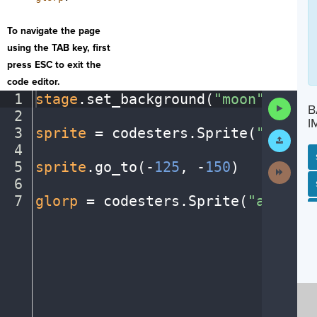
To navigate the page
using the TAB key, first
press ESC to exit the
code editor.
1
stage
.
set_background(
"moon"
)
¬
Run
B
2
¬
Code
I
3
sprite
·
=
·
codesters
.
Sprite(
"astron
Submit
Work
4
¬
5
sprite
.
go_to(
-
125
,
·
-
150
)
¬
Next
Activit
6
¬
SP
SH
AC
PH
EV
7
glorp
·
=
·
codesters
.
Sprite(
"alien1"