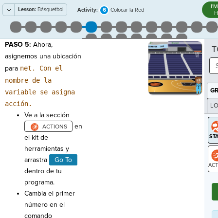
I'
Lesson:
Básquetbol
6
Activity:
Colocar la Red
H
PASO 5:
Ahora,
T
asignemos una ubicación
para
net. Con el
nombre de la
G
variable se asigna
acción.
LO
Ve a la sección
GR
en
el kit de
herramientas y
arrastra
Go To
dentro de tu
ST
programa.
Cambia el primer
número en el
comando