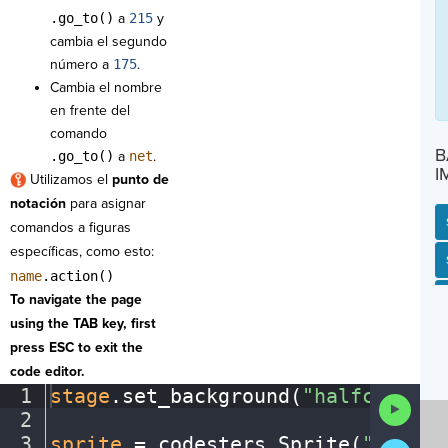
.go_to()
a
215
y
cambia el segundo
número a
175
.
Cambia el nombre
en frente del
comando
B
.go_to()
a
net
.
I
Utilizamos el
punto de
notación
para asignar
comandos a figuras
específicas, como esto:
SP
SH
AC
PH
EV
name
.action()
To navigate the page
using the TAB key, first
press ESC to exit the
code editor.
1
stage
.
set_background(
"halfcourt"
)
Run
2
¬
Code
3
sprite
·
=
·
codesters
.
Sprite(
"player
Submit