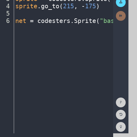
Work
4
sprite
.
go_to(
215
,
·
-
175
)
¬
5
¬
Next
Activit
6
net
·
=
·
codesters
.
Sprite(
"basketbal
Show
Consol
Reset
Code
Editor
Codest
How
To