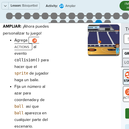
I'
Lesson:
Básquetbol
23
Activity:
Ampliar
H
AMPLIAR:
¡Ahora puedes
T
personalizar tu juego!
Agrega
al
evento
G
collision()
para
LO
hacer que el
GR
sprite
de jugador
haga un baile.
Fija un número al
azar para
coordenada-y de
ST
ball
así que
ball
aparezca en
cualquier parte del
escenario.