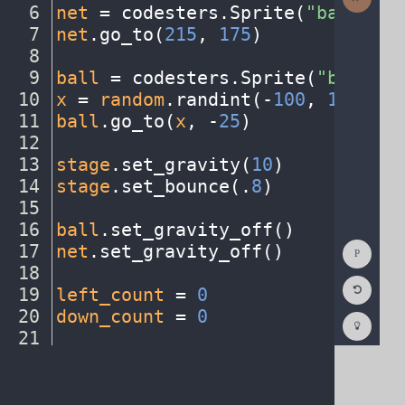
Activit
6
net
·
=
·
codesters
.
Sprite(
"basketba
7
net
.
go_to(
215
,
·
175
)
¬
8
¬
9
ball
·
=
·
codesters
.
Sprite(
"basketb
10
x
·
=
·
random
.
randint(
-
100
,
·
150
)
¬
11
ball
.
go_to(
x
,
·
-
25
)
¬
12
¬
13
stage
.
set_gravity(
10
)
¬
14
stage
.
set_bounce(
.
8
)
¬
15
¬
16
ball
.
set_gravity_off()
¬
Show
17
net
.
set_gravity_off()
¬
Consol
18
¬
Reset
19
left_count
·
=
·
0
¬
Code
Editor
20
down_count
·
=
·
0
¬
Codest
How
21
¬
To
22
def
·
left_key()
:
¬
(opens
in
a
new