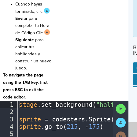
Cuando hayas
terminado, clic
Enviar
para
completar tu Hora
de Código Clic
Siguiente
para
B
aplicar tus
I
habilidades y
construir un nuevo
juego.
To navigate the page
SP
SH
AC
PH
EV
using the TAB key, first
press ESC to exit the
code editor.
1
stage
.
set_background(
"halfcourt"
Run
2
¬
Code
3
sprite
·
=
·
codesters
.
Sprite(
"playe
Submit
Work
4
sprite
.
go_to(
215
,
·
-
175
)
¬
5
¬
Next