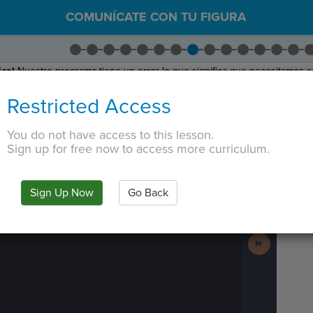
COMUNÍCATE CON TU FIGURA
ica!
Nuestro programa tiene un error lo que significa que necesitamos co
it en medio de comandos .
say()
da al usuario tiempo para leer cada
Restricted Access
ara ver que está mal.
it
desde
ENTRE los dos comandos say.
You do not have access to this lesson.
 en medio de dos comandos say da tiempo para ver ambas frases.
Sign up for free now to access more curriculum.
 TAB key, first press ESC to exit the code editor.
IN
·
PREVIEW
·
ONLY
·
MODE
¶
Run
Code
Sign Up Now
Go Back
Submit
Work
Next
Activity