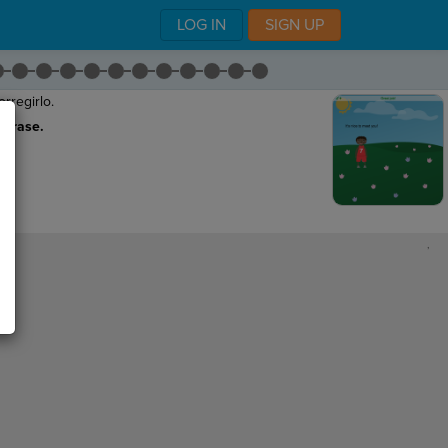
LOG IN
SIGN UP
rregirlo.
 frase.
,