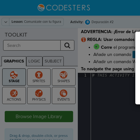
Lesson:
Comunícate con tu figura
8
Activity:
Depuración #2
ADVERTENCIA: ¡Error de Lóg
TOOLKIT
REGLA: Usar comandos wa
Corre
el programa p
Añade un comando
Wa
GRAPHICS
LOGIC
SUBJECT
Añadir un comando Wait
GRAPHICS
To navigate the page using the
1
#
·
THIS
·
ACTIVITY
·
IS
·
STAGE
Browse Image Library
Drag & drop, double-click, or press