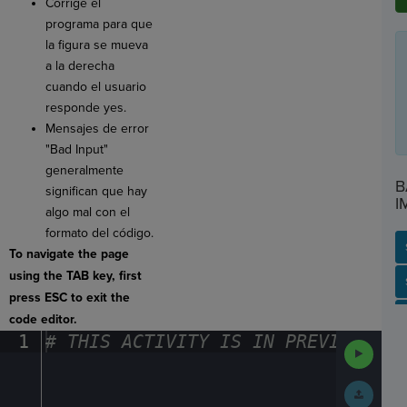
Corrige el
programa para que
la figura se mueva
a la derecha
cuando el usuario
responde yes.
Mensajes de error
"Bad Input"
generalmente
B
significan que hay
I
algo mal con el
formato del código.
To navigate the page
using the TAB key, first
SP
SH
AC
PH
EV
press ESC to exit the
code editor.
1
#
·
THIS
·
ACTIVITY
·
IS
·
IN
·
PREVIEW
·
ONL
Run
Code
Submit
Work