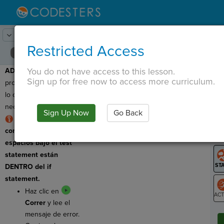
Lesson:
Comunícate con tu figura
19
Activity:
Depuración #3
Restricted Access
You do not have access to this lesson.
ADVERTENCIA:
Este
T
Sign up for free now to access more curriculum.
programa tiene un error
lo cual significa que
necesitamos corregirlo.
Sign Up Now
Go Back
G
REGLA: Comandos
con sangría de 4
LO
espacios bajo el test
GR
statement están
DENTRO del if
statement.
Haz clic en
Correr
y lee el
ST
mensaje de error.