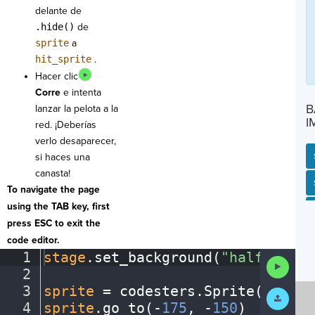
delante de
.hide()
de
sprite
a
hit_sprite
.
Hacer clic
Corre
e intenta
B
lanzar la pelota a la
I
red. ¡Deberías
verlo desaparecer,
si haces una
canasta!
SP
SH
AC
PH
EV
To navigate the page
using the TAB key, first
press ESC to exit the
code editor.
1
stage
.
set_background(
"halfcourt"
Run
2
¬
Code
3
sprite
·
=
·
codesters
.
Sprite(
"playe
Submit
Work
4
sprite
.
go_to(
-
175
,
·
-
150
)
¬