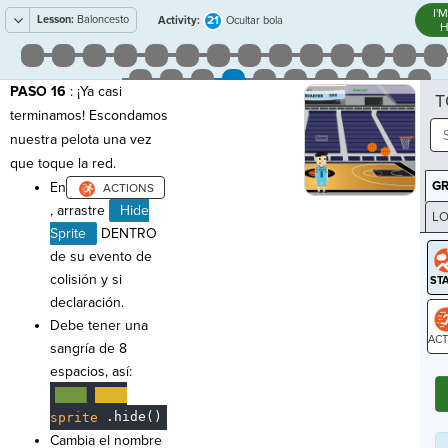
I'
Lesson:
Baloncesto
21
Activity:
Ocultar bola
H
PASO 16
: ¡Ya casi
T
terminamos! Escondamos
nuestra pelota una vez
que toque la red.
G
En
, arrastre
Hide
LO
Sprite
DENTRO
GR
de su evento de
colisión y si
declaración.
Debe tener una
sangría de 8
ST
espacios, así:
····
····
.hide()
sprite
Cambia el nombre