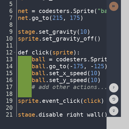
5
¬
Next
Activit
6
net
·
=
·
codesters
.
Sprite(
"basketba
7
net
.
go_to(
215
,
·
175
)
¬
8
¬
9
stage
.
set_gravity(
10
)
¬
10
sprite
.
set_gravity_off()
¬
11
¬
12
def
·
click(
sprite
)
:
¬
13
····
ball
·
=
·
codesters
.
Sprite(
"bas
14
····
ball
.
go_to(
-
175
,
·
-
125
)
¬
15
····
ball
.
set_x_speed(
10
)
¬
16
····
ball
.
set_y_speed(
10
)
¬
Show
17
····
#
·
add
·
other
·
actions...
¬
Consol
18
····
¬
Reset
19
sprite
.
event_click(
click
)
¬
Code
Editor
20
¬
Codest
How
21
stage
.
disable_right_wall()
¬
To
22
¬
(opens
in