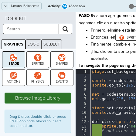
Lesson:
Baloncesto
14
Activity:
Añadir bola
PASO 9:
ahora agreguemos una
TOOLKIT
hagamos clic en nuestro sprite
Primero, elimine esta lí
Entonces, en
Finalmente, cambie el no
GRAPHICS
LOGIC
SUBJECT
GRAPHICS
¡Haz clic en tu sprite p
adelante.
To navigate the page using the
1
stage
.
set_backgrou
2
¬
3
sprite
·
=
·
codesters
4
sprite
.
go_to(
-
175
,
STAGE
5
¬
6
net
·
=
·
codesters
.
Sp
Browse Image Library
7
net
.
go_to(
215
,
·
175
8
¬
9
stage
.
set_gravity(
10
sprite
.
set_gravity
Drag & drop, double-click, or press
11
¬
ENTER on code blocks to insert
12
def
·
click(
sprite
)
:
code in editor.
13
····
sprite
.
say(
"He
14
····
#
·
add
·
other
·
ac
15
····
¬