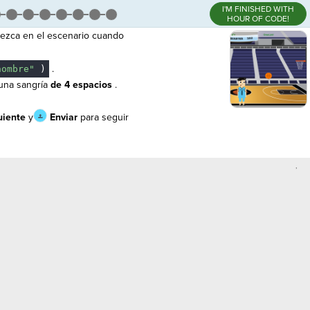
I'M FINISHED WITH
HOUR OF CODE!
rezca en el escenario cuando
.
ombre"
)
una sangría
de 4 espacios
.
uiente
y
Enviar
para seguir
,