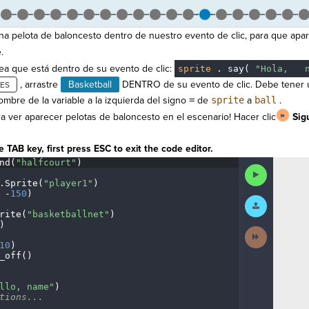
 pelota de baloncesto dentro de nuestro evento de clic, para que apa
.
nea que está dentro de su evento de clic:
sprite
.
say(
"Hola,
·
n
, arrastre
Basketball
DENTRO de su evento de clic. Debe tener 
mbre de la variable a la izquierda del signo
=
de
sprite
a
ball
.
ara ver aparecer pelotas de baloncesto en el escenario! Hacer clic
Sig
 TAB key, first press ESC to exit the code editor.
nd(
"halfcourt"
)
¬
Run
Code
.
Sprite(
"player1"
)
¬
·
-
150
)
¬
Submit
Work
rite(
"basketballnet"
)
¬
)
¬
Next
Activity
10
)
¬
_off()
¬
¬
llo,
·
name"
)
¬
tions...
¬