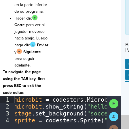
en la parte inferior
de su programa.
Hacer clic
Corre
para ver al
jugador moverse
hacia abajo. Luego
B
haga clic
Enviar
I
y
Siguiente
para seguir
adelante.
To navigate the page
SP
SH
AC
PH
EV
using the TAB key, first
press ESC to exit the
code editor.
1
microbit
·
=
·
codesters
.
Microbit()
¬
Run
2
microbit
.
show_string(
"hello"
)
¬
Code
3
stage
.
set_background(
"soccerfield
Submit
Work
4
sprite
·
=
·
codesters
.
Sprite(
"athlet
Next