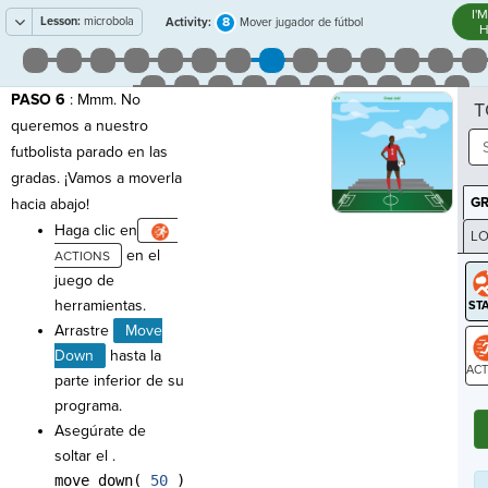
I'
Lesson:
microbola
8
Activity:
Mover jugador de fútbol
H
PASO 6
: Mmm. No
T
queremos a nuestro
futbolista parado en las
gradas. ¡Vamos a moverla
G
hacia abajo!
Haga clic en
LO
en el
GR
juego de
herramientas.
Arrastre
Move
Down
hasta la
parte inferior de su
ST
programa.
Asegúrate de
soltar el .
move_down(
50
)