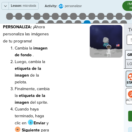
I'
Lesson:
microbola
23
Activity:
personalizar
H
PERSONALIZA:
¡Ahora
T
personaliza las imágenes
de tu programa!
Cambia la
imagen
de fondo
.
G
Luego, cambia la
LO
etiqueta de la
GR
imagen
de la
pelota.
Finalmente, cambia
la
etiqueta de la
imagen
del sprite.
ST
Cuando haya
terminado, haga
clic en
Enviar
y
Siguiente
para