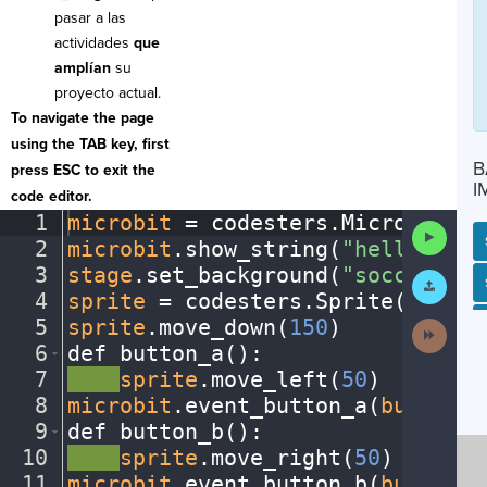
pasar a las
actividades
que
amplían
su
proyecto actual.
To navigate the page
using the TAB key, first
B
press ESC to exit the
I
code editor.
1
microbit
·
=
·
codesters
.
Microbit()
¬
Run
2
microbit
.
show_string(
"hello"
)
¬
Code
3
stage
.
set_background(
"soccerfiel
Submit
SP
SH
AC
PH
EV
Work
4
sprite
·
=
·
codesters
.
Sprite(
"athle
5
sprite
.
move_down(
150
)
¬
Next
Activit
6
def
·
button_a()
:
¬
7
····
sprite
.
move_left(
50
)
¬
8
microbit
.
event_button_a(
button_a
9
def
·
button_b()
:
¬
10
····
sprite
.
move_right(
50
)
¬
11
microbit
.
event_button_b(
button_b