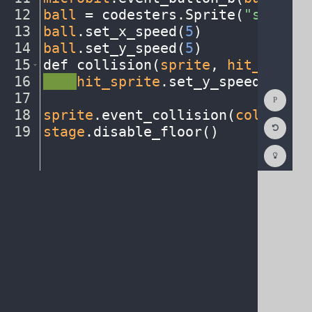
12
ball
·
=
·
codesters
.
Sprite(
"soccerb
13
ball
.
set_x_speed(
5
)
¬
14
ball
.
set_y_speed(
5
)
¬
15
def
·
collision(
sprite
,
·
hit_sprite
16
····
hit_sprite
.
set_y_speed(
5
)
¬
Show
17
¬
Consol
18
sprite
.
event_collision(
collision
Reset
19
stage
.
disable_floor()
¶
Code
Editor
Codest
How
To
(opens
in
a
new
tab)