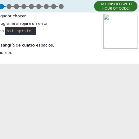
I'M FINISHED WITH
HOUR OF CODE!
jugador chocan.
ograma arrojará un error.
nea
hit_sprite
.
 sangría de
cuatro
espacios.
lista.
,