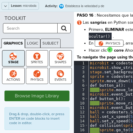
Lesson:
microbola
19
Activity:
Establezca la velocidad y de
nuevo
PASO 16
: Necesitamos que la 
TOOLKIT
Las
sangrías
en Python son
Primero,
ELIMINAR
est
.
ocultar()
En
, arr
GRAPHICS
LOGIC
SUBJECT
GRAPHICS
Hacer clic
corre
Ahor
To navigate the page using the
1
microbit
·
=
·
codeste
2
microbit
.
show_stri
3
stage
.
set_backgrou
4
sprite
·
=
·
codesters
5
sprite
.
move_down(
1
6
def
·
button_a()
:
¬
STAGE
7
····
sprite
.
move_le
8
microbit
.
event_but
Browse Image Library
9
def
·
button_b()
:
¬
10
····
sprite
.
move_ri
11
microbit
.
event_but
12
ball
·
=
·
codesters
.
S
Drag & drop, double-click, or press
13
ball
.
set_x_speed(
5
ENTER on code blocks to insert
14
ball
.
set_y_speed(
5
code in editor.
15
def
·
collision(
spri
16
····
sprite
.
go_to(
0