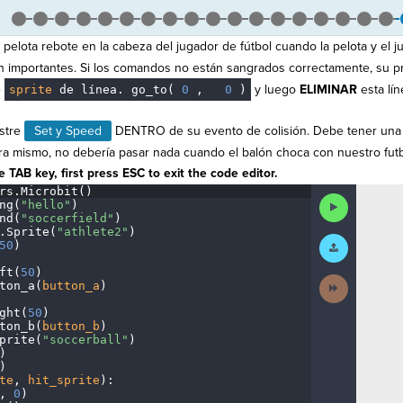
pelota rebote en la cabeza del jugador de fútbol cuando la pelota y el 
 importantes. Si los comandos no están sangrados correctamente, su pr
e
y luego
ELIMINAR
esta lí
sprite
de línea.
go_to(
0
,
·
0
)
astre
Set y Speed
DENTRO de su evento de colisión. Debe tener una
a mismo, no debería pasar nada cuando el balón choca con nuestro futbo
 TAB key, first press ESC to exit the code editor.
rs
.
Microbit()
¬
Run
ng(
"hello"
)
¬
Code
nd(
"soccerfield"
)
¬
.
Sprite(
"athlete2"
)
¬
Submit
50
)
¬
Work
ft(
50
)
¬
Next
ton_a(
button_a
)
¬
Activity
ght(
50
)
¬
ton_b(
button_b
)
¬
prite(
"soccerball"
)
¬
)
¬
)
¬
te
,
·
hit_sprite
)
:
¬
,
·
0
)
¬