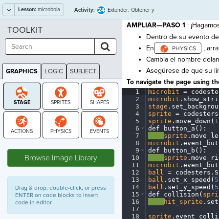
Lesson:
microbola
24
Activity:
Extender: Obtener y
Velocidad
AMPLIAR—PASO 1
: ¡Hagamos 
TOOLKIT
Dentro de su evento de 
En
, arr
Cambia el nombre dela
Asegúrese de que su l
GRAPHICS
LOGIC
SUBJECT
GRAPHICS
To navigate the page using the
1
microbit
·
=
·
codeste
2
microbit
.
show_stri
3
stage
.
set_backgrou
4
sprite
·
=
·
codesters
5
sprite
.
move_down(
1
6
def
·
button_a()
:
¬
7
····
sprite
.
move_le
8
microbit
.
event_but
STAGE
9
def
·
button_b()
:
¬
Browse Image Library
10
····
sprite
.
move_ri
11
microbit
.
event_but
12
ball
·
=
·
codesters
.
S
13
ball
.
set_x_speed(
5
14
ball
.
set_y_speed(
5
Drag & drop, double-click, or press
15
def
·
collision(
spri
ENTER on code blocks to insert
16
····
hit_sprite
.
set
code in editor.
17
¬
18
sprite
.
event_colli