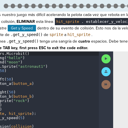
nuestro juego más difícil acelerando la pelota cada vez que rebota en la
colisión,
ELIMINAR
esta línea:
hit_sprite
.
establecer_y_veloc
astre
Get y Speed
dentro de su evento de colisión. Esto nos da la velo
nte de
.get_y_speed()
de
sprite
a
hit_sprite
.
ínea
.get_y_speed()
tenga una sangría de
cuatro
espacios. Debe tener
 TAB key, first press ESC to exit the code editor.
rs
.
Microbit()
¬
Run
ng(
"hello"
)
¬
Code
nd(
"moon"
)
¬
.
Sprite(
"astronaut1"
)
¬
Submit
50
)
¬
Work
ft(
50
)
¬
Next
ton_a(
button_a
)
¬
Activity
ght(
50
)
¬
ton_b(
button_b
)
¬
prite(
"rock"
)
¬
)
¬
)
¬
te
,
·
hit_sprite
)
:
¬
_y_speed(
5
)
¬
sion(
collision
)
¬