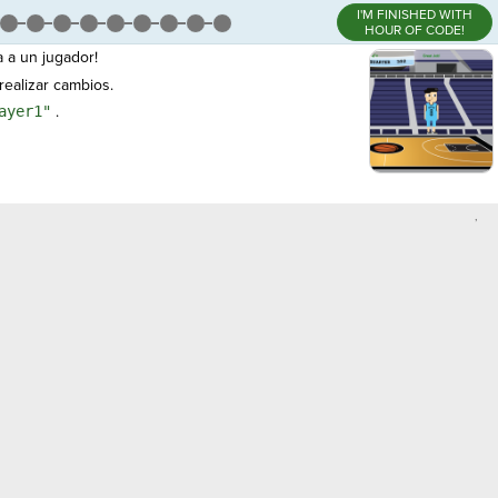
I'M FINISHED WITH
HOUR OF CODE!
 a un jugador!
realizar cambios.
ayer1"
.
,