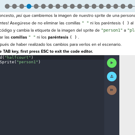
ncesto, ¡así que cambiemos la imagen de nuestro sprite de una persona
tes! Asegúrese de no eliminar las comillas
" "
ni los paréntesis
( )
al 
 código y cambia la etiqueta de la imagen del sprite de
"person1"
a
"pl
ar las
comillas
" "
ni los
paréntesis
( )
.
ués de haber realizado los cambios para verlos en el escenario.
 TAB key, first press ESC to exit the code editor.
d(
"halfcourt"
)
¬
Run
Sprite(
"person1"
)
¶
Code
Submit
Work
Next
Activity