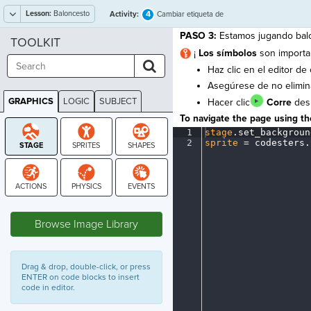
Lesson:
Baloncesto
4
Activity:
Cambiar etiqueta de
imagen
PASO 3:
Estamos jugando balo
TOOLKIT
¡
Los símbolos
son importan
Haz clic en el editor de
Asegúrese de no elimin
GRAPHICS
LOGIC
SUBJECT
Hacer clic
Corre
desp
GRAPHICS
To navigate the page using the
1
stage
.
set_backgroun
2
sprite
·
=
·
codesters
.
STAGE
Browse Image Library
Drag & drop, double-click, or press
ENTER on code blocks to insert
code in editor.