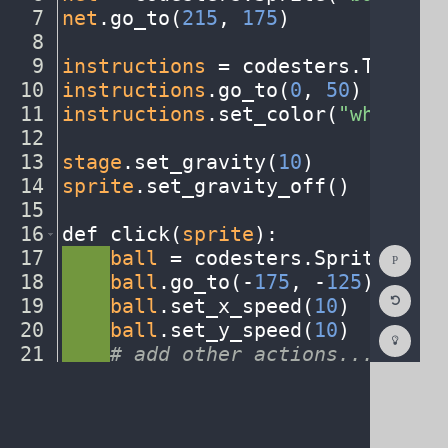
7
net
.
go_to(
215
,
·
175
)
¬
8
¬
9
instructions
·
=
·
codesters
.
Text(
"C
10
instructions
.
go_to(
0
,
·
50
)
¬
11
instructions
.
set_color(
"white"
)
¬
12
¬
13
stage
.
set_gravity(
10
)
¬
14
sprite
.
set_gravity_off()
¬
15
¬
16
def
·
click(
sprite
)
:
¬
Show
17
····
ball
·
=
·
codesters
.
Sprite(
"bas
Consol
18
····
ball
.
go_to(
-
175
,
·
-
125
)
¬
Reset
19
····
ball
.
set_x_speed(
10
)
¬
Code
Editor
20
····
ball
.
set_y_speed(
10
)
¬
Codest
How
21
····
#
·
add
·
other
·
actions...
¬
To
22
····
¬
(opens
in
a
new
tab)