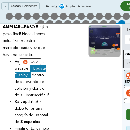
I'
Lesson:
Baloncesto
27
Activity:
Ampliar: Actualizar
H
puntuación
AMPLIAR—PASO 5
: ¡Un
T
paso final! Necesitamos
actualizar nuestro
marcador cada vez que
G
hay una canasta.
En
,
LO
arrastre
Update
GR
Display
dentro
de su evento de
colisión y dentro
de su instrucción if.
Su
.update()
ST
debe tener una
sangría de un total
de
8 espacios
.
Finalmente, cambie