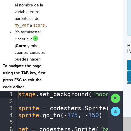
el nombre de la
variable entre
paréntesis de
my_var
a
score
.
¡Ya terminaste!
Hacer clic
B
¡Corre
y mira
I
cuántas canastas
puedes hacer!
To navigate the page
using the TAB key, first
SP
SH
AC
PH
EV
press ESC to exit the
code editor.
1
stage
.
set_background(
"moon"
)
¬
Run
2
¬
Code
3
sprite
·
=
·
codesters
.
Sprite(
"alien
Submit
Work
4
sprite
.
go_to(
-
175
,
·
-
150
)
¬
5
¬
6
net
·
=
·
codesters
.
Sprite(
"basketba