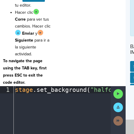
tu editor.
Hacer clic
Corre
para ver tus
cambios. Hacer clic
Enviar
y
Siguiente
para ir a
B
la siguiente
I
actividad.
To navigate the page
using the TAB key, first
press ESC to exit the
SP
SH
AC
PH
EV
code editor.
1
stage
.
set_background(
"halfcourt"
)
Run
Code
Submit
Work
Next
Activit