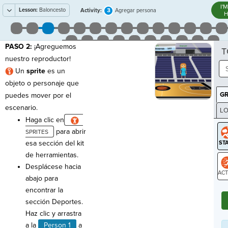
I'
Lesson:
Baloncesto
3
Activity:
Agregar persona
H
PASO 2:
¡Agreguemos
T
nuestro reproductor!
Un
sprite
es un
objeto o personaje que
G
puedes mover por el
escenario.
LO
Haga clic en
GR
para abrir
esa sección del kit
de herramientas.
Desplácese hacia
abajo para
ST
encontrar la
sección Deportes.
Haz clic y arrastra
a la
Person 1
a