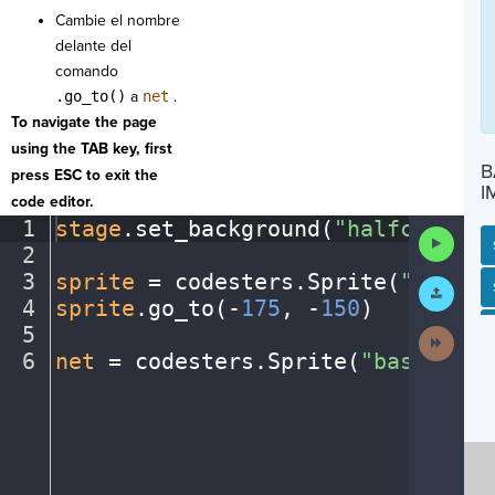
Cambie el nombre
delante del
comando
.go_to()
a
net
.
To navigate the page
using the TAB key, first
B
press ESC to exit the
I
code editor.
1
stage
.
set_background(
"halfcourt"
)
Run
2
¬
Code
3
sprite
·
=
·
codesters
.
Sprite(
"player
Submit
SP
SH
AC
PH
EV
Work
4
sprite
.
go_to(
-
175
,
·
-
150
)
¬
5
¬
Next
Activit
6
net
·
=
·
codesters
.
Sprite(
"basketbal