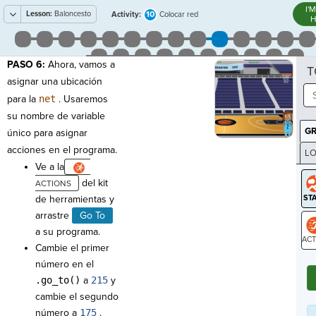
I'
Lesson:
Baloncesto
10
Activity:
Colocar red
H
PASO 6:
Ahora, vamos a
T
asignar una ubicación
para la
net
. Usaremos
su nombre de variable
G
único para asignar
acciones en el programa.
LO
Ve a la
GR
del kit
de herramientas y
arrastre
Go To
a su programa.
Cambie el primer
ST
número en el
.go_to()
a
215
y
cambie el segundo
número a
175
.