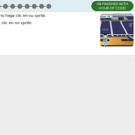
I'M FINISHED WITH
HOUR OF CODE!
 haga clic en su sprite.
lic en un sprite.
,