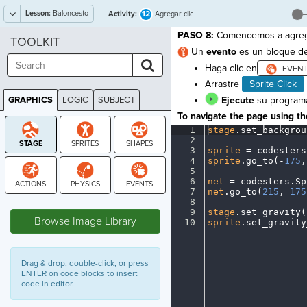
Lesson:
Baloncesto
12
Activity:
Agregar clic
PASO 8:
Comencemos a agregar 
TOOLKIT
Un
evento
es un bloque de
Haga clic en
Arrastre
Sprite Click
GRAPHICS
LOGIC
SUBJECT
Ejecute
su programa 
GRAPHICS
To navigate the page using the
1
stage
.
set_backgrou
2
¬
3
sprite
·
=
·
codesters
4
sprite
.
go_to(
-
175
,
5
¬
6
net
·
=
·
codesters
.
Sp
7
net
.
go_to(
215
,
·
175
STAGE
8
¬
9
stage
.
set_gravity(
Browse Image Library
10
sprite
.
set_gravity
Drag & drop, double-click, or press
ENTER on code blocks to insert
code in editor.