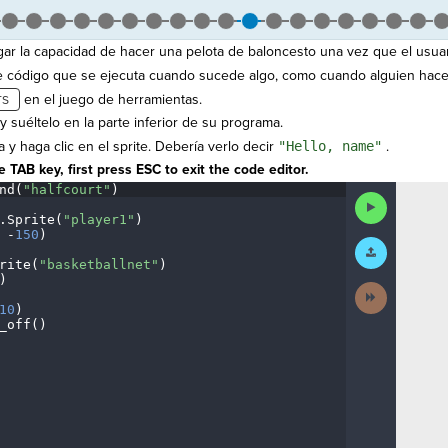
la capacidad de hacer una pelota de baloncesto una vez que el usuario
 código que se ejecuta cuando sucede algo, como cuando alguien hace c
en el juego de herramientas.
y suéltelo en la parte inferior de su programa.
y haga clic en el sprite. Debería verlo decir
"Hello, name"
.
 TAB key, first press ESC to exit the code editor.
nd(
"halfcourt"
)
¬
Run
Code
.
Sprite(
"player1"
)
¬
·
-
150
)
¬
Submit
Work
rite(
"basketballnet"
)
¬
)
¬
Next
Activity
10
)
¬
_off()
¶