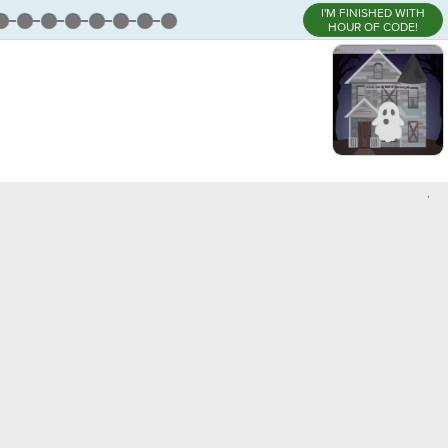
I'M FINISHED WITH
HOUR OF CODE!
,