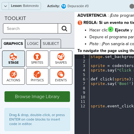
Lesson:
Baloncesto
13
Activity:
Depuración #3
ADVERTENCIA
: ¡Este progra
TOOLKIT
REGLA: Si un evento
no ti
Hacer clic
Ejecute
y 
Depure el programa para
GRAPHICS
LOGIC
SUBJECT
Pista
: ¡Pon sangría al 
GRAPHICS
To navigate the page using the
1
stage
.
set_backgrou
2
¬
3
sprite
·
=
·
codesters
4
sprite
.
say(
"Click
·
5
¬
6
def
·
click(
sprite
)
:
7
sprite
.
say(
'Boo!'
)
STAGE
8
¬
9
¬
Browse Image Library
10
¬
11
¬
12
sprite
.
event_click
Drag & drop, double-click, or press
ENTER on code blocks to insert
code in editor.