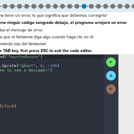
ma tiene un error, lo que significa que debemos corregirlo!
ene ningún código sangrado debajo, el programa arrojará un error.
lea el mensaje de error.
 que el fantasma diga algo cuando haga clic en él.
comando say del fantasma!
 TAB key, first press ESC to exit the code editor.
nd(
"hauntedhouse"
)
¬
Run
Code
.
Sprite(
"ghost"
,
·
0
,
·
-
100
)
¬
me
·
to
·
see
·
a
·
message!"
)
¬
Submit
Work
¬
¬
Next
Activity
(
click
)
¶