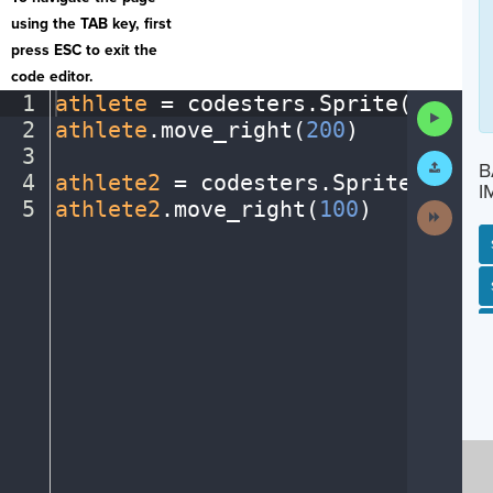
using the TAB key, first
press ESC to exit the
code editor.
1
athlete
·
=
·
codesters
.
Sprite(
"playe
Run
2
athlete
.
move_right(
200
)
¬
Code
3
¬
Submit
B
Work
4
athlete2
·
=
·
codesters
.
Sprite(
"play
I
5
athlete2
.
move_right(
100
)
¶
Next
Activit
SP
SH
AC
PH
EV