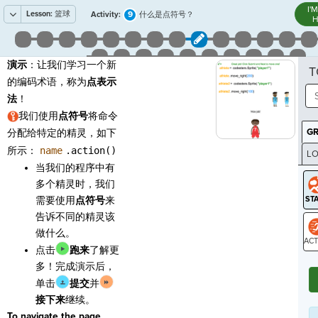
I'
Lesson:
篮球
9
Activity:
什么是点符号？
H
演示
：让我们学习一个新
T
的编码术语，称为
点表示
法
！
我们使用
点符号
将命令
G
分配给特定的精灵，如下
所示：
name
.action()
LO
当我们的程序中有
GR
多个精灵时，我们
需要使用
点符号
来
告诉不同的精灵该
做什么。
点击
跑来
了解更
ST
多！完成演示后，
单击
提交
并
接下来
继续。
To navigate the page