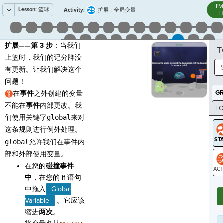
I'
Lesson:
篮球
25
Activity:
扩展：全局变量
H
扩展——第 3 步
：当我们
T
上篮时，我们的记分牌没
有更新。让我们解决这个
问题！
G
在
事件
之外创建的变量
不能在
事件
内部更改。我
LO
们使用关键字
global
来对
GR
这条规则进行例外处理。
global
允许我们在事件内
部和外部使用变量。
在您的
碰撞事件
中
，在您的 if 语句
ST
中拖入
Global
Variable
。它应该
缩进
两次
。