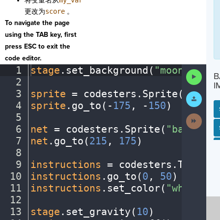
将变量名从
my_var
更改为
score
。
To navigate the page
using the TAB key, first
press ESC to exit the
code editor.
1
stage
.
set_background(
"moon"
)
¬
Run
B
2
¬
Code
I
3
sprite
·
=
·
codesters
.
Sprite(
"alien
Submit
Work
4
sprite
.
go_to(
-
175
,
·
-
150
)
¬
5
¬
Next
Activit
6
net
·
=
·
codesters
.
Sprite(
"basketba
SP
SH
AC
PH
EV
7
net
.
go_to(
215
,
·
175
)
¬
8
¬
9
instructions
·
=
·
codesters
.
Text(
"C
10
instructions
.
go_to(
0
,
·
50
)
¬
11
instructions
.
set_color(
"white"
)
¬
12
¬
13
stage
.
set_gravity(
10
)
¬