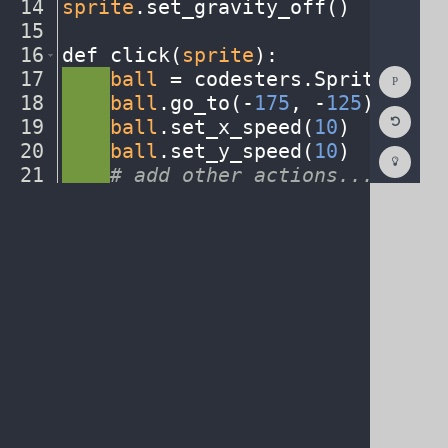
14
sprite
.
set_gravity_off()
¬
15
¬
16
def
·
click(
sprite
)
:
¬
Show
17
····
ball
·
=
·
codesters
.
Sprite(
"bas
Consol
18
····
ball
.
go_to(
-
175
,
·
-
125
)
¬
Reset
19
····
ball
.
set_x_speed(
10
)
¬
Code
Editor
20
····
ball
.
set_y_speed(
10
)
¬
Codest
How
21
····
#
·
add
·
other
·
actions...
¬
To
22
····
¬
(opens
in
a
new
tab)