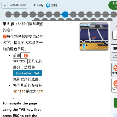
I'
Lesson:
篮球
8
Activity:
加网
H
第 5 步：
让我们添加我们
T
的箍！
每个精灵都需要自己的
名字。精灵的名称是等号
G
前的橙色单词。
前往
LO
工具包的
GR
部分，然后将
Basketball Net
拖到程序的底部。
将等号前的名称从
sprite
更改为
net
ST
。
To navigate the page
using the TAB key, first
press ESC to exit the