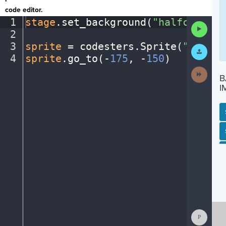
code editor.
1
stage
.
set_background(
"halfcourt"
)
Run
2
¬
Code
3
sprite
·
=
·
codesters
.
Sprite(
"player
Submit
Work
4
sprite
.
go_to(
-
175
,
·
-
150
)
¶
Next
B
Activit
I
SP
SH
AC
PH
EV
Show
Consol