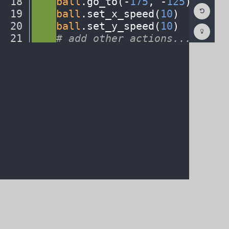
18
····
ball
.
go_to(
-
175
,
·
-
125
)
¬
Reset
19
····
ball
.
set_x_speed(
10
)
¬
Code
Editor
20
····
ball
.
set_y_speed(
10
)
¬
Codest
How
21
····
#
·
add
·
other
·
actions...
¬
To
22
····
¬
(opens
in
a
new
tab)