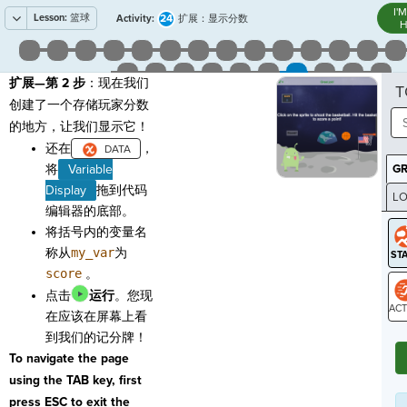
I'
Lesson:
篮球
24
Activity:
扩展：显示分数
H
扩展—第 2 步
：现在我们
T
创建了一个存储玩家分数
的地方，让我们显示它！
还在
，
将
Variable
G
Display
拖到代码
LO
编辑器的底部。
GR
将括号内的变量名
称从
my_var
为
score
。
点击
运行
。您现
在应该在屏幕上看
ST
到我们的记分牌！
To navigate the page
using the TAB key, first
press ESC to exit the