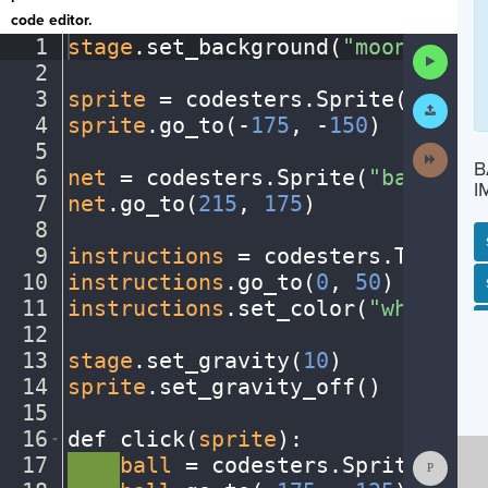
code editor.
1
stage
.
set_background(
"moon"
)
¬
Run
2
¬
Code
3
sprite
·
=
·
codesters
.
Sprite(
"alien
Submit
Work
4
sprite
.
go_to(
-
175
,
·
-
150
)
¬
5
¬
Next
B
Activit
6
net
·
=
·
codesters
.
Sprite(
"basketba
I
7
net
.
go_to(
215
,
·
175
)
¬
8
¬
9
instructions
·
=
·
codesters
.
Text(
"C
10
instructions
.
go_to(
0
,
·
50
)
¬
SP
SH
AC
PH
EV
11
instructions
.
set_color(
"white"
)
¬
12
¬
13
stage
.
set_gravity(
10
)
¬
14
sprite
.
set_gravity_off()
¬
15
¬
16
def
·
click(
sprite
)
:
¬
Show
17
····
ball
·
=
·
codesters
.
Sprite(
"bas
Consol