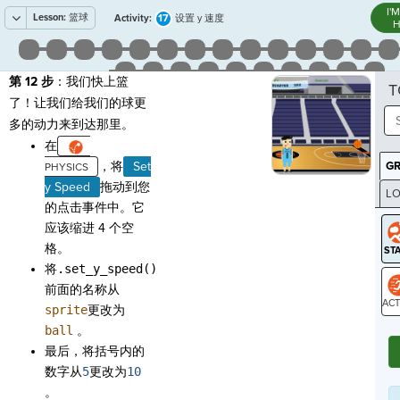
I'
Lesson:
篮球
17
Activity:
设置 y 速度
H
第 12 步
：我们快上篮
T
了！让我们给我们的球更
多的动力来到达那里。
在
，将
Set
G
y Speed
拖动到您
LO
的点击事件中。它
GR
应该缩进 4 个空
格。
将
.set_y_speed()
前面的名称从
sprite
更改为
ST
ball
。
最后，将括号内的
数字从
5
更改为
10
。