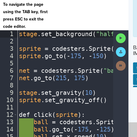
To navigate the page
using the TAB key, first
press ESC to exit the
code editor.
1
stage
.
set_background(
"halfcourt"
Run
2
¬
Code
B
3
sprite
·
=
·
codesters
.
Sprite(
"playe
Submit
I
Work
4
sprite
.
go_to(
-
175
,
·
-
150
)
¬
5
¬
Next
Activit
6
net
·
=
·
codesters
.
Sprite(
"basketba
7
net
.
go_to(
215
,
·
175
)
¬
SP
SH
AC
PH
EV
8
¬
9
stage
.
set_gravity(
10
)
¬
10
sprite
.
set_gravity_off()
¬
11
¬
12
def
·
click(
sprite
)
:
¬
13
····
ball
·
=
·
codesters
.
Sprite(
"bas
14
····
ball
.
go_to(
-
175
,
·
-
125
)
¬
15
····
ball
.
set_x_speed(
10
)
¬