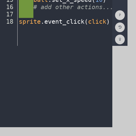
16
····
#
·
add
·
other
·
actions...
¬
Show
17
····
¬
Consol
18
sprite
.
event_click(
click
)
¶
Reset
Code
Editor
Codest
How
To
(opens
in
a
new
tab)