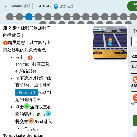
I'
Lesson:
篮球
3
Activity:
添加人员
H
第 2 步：
让我们添加我们
T
的播放器！
精灵
是您可以在舞台上
四处移动的对象或角色。
G
点击
打开工具
LO
包的该部分。
GR
向下滚动以找到“体
育”部分。单击并将
Person 1
拖动到
您的编辑器中。
点击
运行
以查看
ST
您的更改。点击
提交
并
Next
进入
下一个活动。
To navigate the page