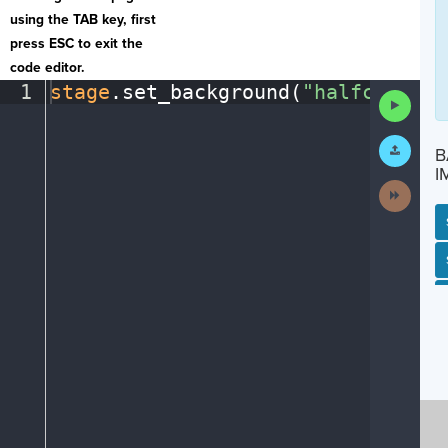
using the TAB key, first
press ESC to exit the
code editor.
1
stage
.
set_background(
"halfcourt"
)
Run
Code
Submit
B
Work
I
Next
Activit
SP
SH
AC
PH
EV