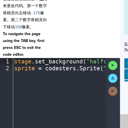
来更改代码。第一个数字
将精灵向左移动
-175
像
素。第二个数字将精灵向
下移动
150
像素。
To navigate the page
using the TAB key, first
B
press ESC to exit the
I
code editor.
1
stage
.
set_background(
"halfcourt"
)
Run
2
sprite
·
=
·
codesters
.
Sprite(
"player
Code
SP
SH
AC
PH
EV
Submit
Work
Next
Activit