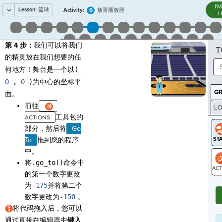
I'
Lesson:
篮球
6
Activity:
放置播放器
H
第 4 步：
我们可以将我们
T
的精灵放在我们想要的任
何地方！舞台是一个以
(
0
,
0
)
为中心的坐标平
G
面。
前往
LO
工具包的
GR
部分，然后将
Go
To
拖到您的程序
中。
将
.go_to()
命令中
的第一个数字更改
ST
为
-175
并将第二个
数字更改为
-150
。
将代码拖入后，您可以
通过直接在编辑器中
键入