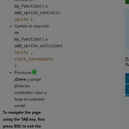
my_function()
a
add_sprite_controls(
sprite
)
.
Cambie el segundo
de
my_function()
a
add_sprite_collision(
sprite
,
B
start_coordinates
I
)
.
Presionar
¡Corre
y juega!
¡Evita los
SP
SH
AC
PH
EV
cuadrados rojos y
llega al cuadrado
verde!
To navigate the page
using the TAB key, first
press ESC to exit the