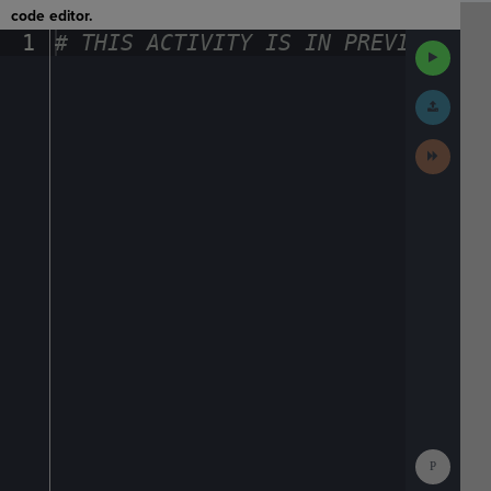
code editor.
1
#
·
THIS
·
ACTIVITY
·
IS
·
IN
·
PREVIEW
·
ONL
Run
Code
Submit
Work
Next
Activit
Show
Consol