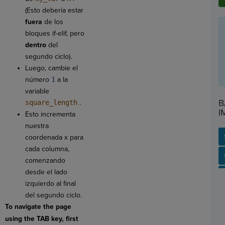
(Esto debería estar
fuera
de los
bloques if-elif, pero
dentro
del
segundo ciclo).
Luego, cambie el
número
1
a la
variable
B
square_length
.
I
Esto incrementa
nuestra
coordenada x para
cada columna,
SP
SH
AC
PH
EV
comenzando
desde el lado
izquierdo al final
del segundo ciclo.
To navigate the page
using the TAB key, first