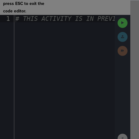
press ESC to exit the
code editor.
1
#
·
THIS
·
ACTIVITY
·
IS
·
IN
·
PREVIEW
·
ONL
Run
Code
Submit
Work
Next
Activit
Show