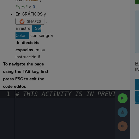
"yes"
a
0
.
En GRÁFICOS y
,
arrastre
Set
Color
con sangría
de
dieciséis
espacios
en su
instrucción if.
B
To navigate the page
I
using the TAB key, first
press ESC to exit the
code editor.
1
#
·
THIS
·
ACTIVITY
·
IS
·
IN
·
PREVIEW
·
ONL
Run
SP
SH
AC
PH
EV
Code
Submit
Work
Next
Activit