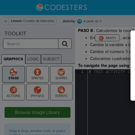
Lesson:
Creador de laberintos
11
Activity:
A partir de Y
PASO 8
: Calculemos la coord
TOOLKIT
En
, arrast
Cambie la variable a la 
Cambie el número
5
a
2
Colocamos cuadrados us
GRAPHICS
LOGIC
SUBJECT
GRAPHICS
To navigate the page using the
1
#
·
THIS
·
ACTIVITY
·
IS
·
STAGE
Browse Image Library
Drag & drop, double-click, or press