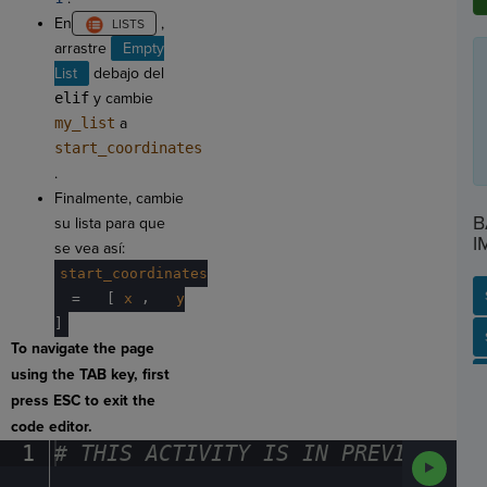
En
,
arrastre
Empty
List
debajo del
elif
y cambie
my_list
a
start_coordinates
.
Finalmente, cambie
B
su lista para que
I
se vea así:
start_coordinates
,
·
=
·
[
x
·
y
]
SP
SH
AC
PH
EV
To navigate the page
using the TAB key, first
press ESC to exit the
code editor.
1
#
·
THIS
·
ACTIVITY
·
IS
·
IN
·
PREVIEW
·
ONL
Run
Code