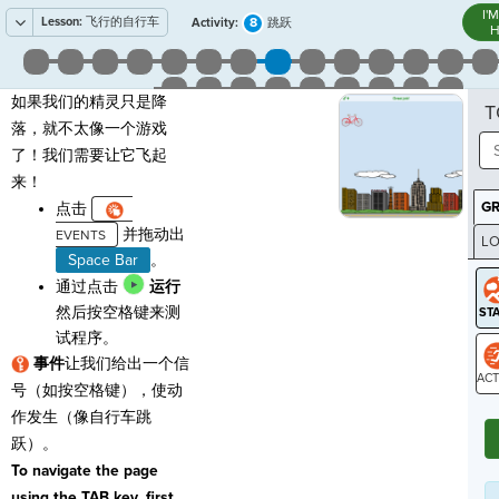
I'
Lesson:
飞行的自行车
8
Activity:
跳跃
H
如果我们的精灵只是降
T
落，就不太像一个游戏
了！我们需要让它飞起
来！
G
点击
并拖动出
LO
Space Bar
。
GR
通过点击
运行
然后按空格键来测
试程序。
事件
让我们给出一个信
号（如按空格键），使动
ST
作发生（像自行车跳
跃）。
To navigate the page
using the TAB key, first