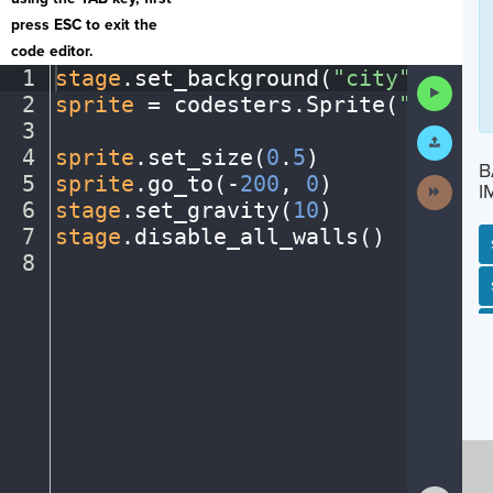
press ESC to exit the
code editor.
1
stage
.
set_background(
"city"
)
¬
Run
2
sprite
·
=
·
codesters
.
Sprite(
"bike"
)
Code
3
¬
Submit
Work
4
sprite
.
set_size(
0
.
5
)
¬
B
5
sprite
.
go_to(
-
200
,
·
0
)
¬
Next
I
Activit
6
stage
.
set_gravity(
10
)
¬
7
stage
.
disable_all_walls()
¬
8
¶
SP
SH
AC
PH
EV