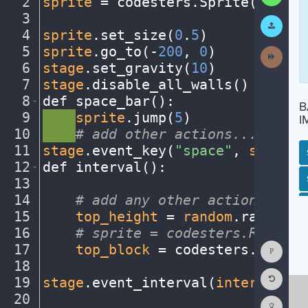
2
sprite
·
=
·
codesters
.
Sprite(
"bike"
3
¬
Submit
Work
4
sprite
.
set_size(
0
.
5
)
¬
5
sprite
.
go_to(
-
200
,
·
0
)
¬
Next
Activit
6
stage
.
set_gravity(
10
)
¬
7
stage
.
disable_all_walls()
¬
8
def
·
space_bar()
:
¬
B
9
····
sprite
.
jump(
5
)
¬
I
10
····
#
·
add
·
other
·
actions...
¬
11
stage
.
event_key(
"space"
,
·
space_b
12
def
·
interval()
:
¬
SP
SH
AC
PH
EV
13
¬
14
····
#
·
add
·
any
·
other
·
actions...
¬
15
····
top_height
·
=
·
random
.
randint(
16
····
#
·
sprite
·
=
·
codesters.Rectang
Show
17
····
top_block
·
=
·
codesters
.
Rectan
Consol
18
····
¬
Reset
19
stage
.
event_interval(
interval
,
·
2
Code
Editor
20
¬
Codest