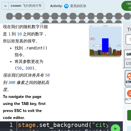
I'
Lesson:
飞行的自行车
15
Activity:
更高的区块
H
现在我们的随机数字只能
T
是
1
到
10
之间的数字，
所以矩形真的很窄。
找到
.randint()
G
指令。
将其参数更改为
LO
(
50
,
300
)
。
GR
现在我们的区块将具有
50
到
300
像素之间的随机高
度。
To navigate the page
using the TAB key, first
ST
press ESC to exit the
code editor.
1
stage
.
set_background(
"city"
)
¬
Run
Code