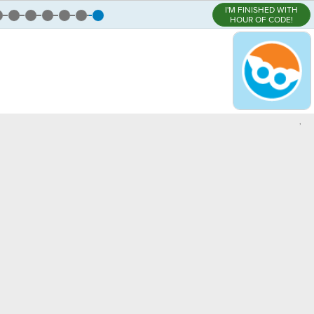
I'M FINISHED WITH
HOUR OF CODE!
,