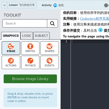
Lesson:
飞行的自行车
26
Activity:
创造
你的目标
：使用你所学到的游
TOOLKIT
实用链接：
Codesters程序页
注释
：使用注释来描述游戏的
保存并提交
：及时点击
提
GRAPHICS
LOGIC
SUBJECT
To navigate the page using the
GRAPHICS
Editor
1
¶
text
area
STAGE
Browse Image Library
Drag & drop, double-click, or press
ENTER on code blocks to insert
code in editor.