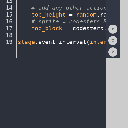
13
¬
14
····
#
·
add
·
any
·
other
·
actions...
¬
15
····
top_height
·
=
·
random
.
randint(
16
····
#
·
sprite
·
=
·
codesters.Rectang
Show
17
····
top_block
·
=
·
codesters
.
Rectan
Consol
18
····
¬
Reset
19
stage
.
event_interval(
interval
,
·
2
Code
Editor
Codest
How
To
(opens
in
a
new
tab)