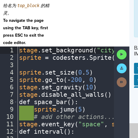
给名为
top_block
的精
灵。
To navigate the page
using the TAB key, first
press ESC to exit the
code editor.
B
1
stage
.
set_background(
"city"
)
¬
Run
I
2
sprite
·
=
·
codesters
.
Sprite(
"bike"
Code
3
¬
Submit
Work
4
sprite
.
set_size(
0
.
5
)
¬
5
sprite
.
go_to(
-
200
,
·
0
)
¬
Next
SP
SH
AC
PH
EV
Activit
6
stage
.
set_gravity(
10
)
¬
7
stage
.
disable_all_walls()
¬
8
def
·
space_bar()
:
¬
9
····
sprite
.
jump(
5
)
¬
10
····
#
·
add
·
other
·
actions...
¬
11
stage
.
event_key(
"space"
,
·
space_b
12
def
·
interval()
:
¬