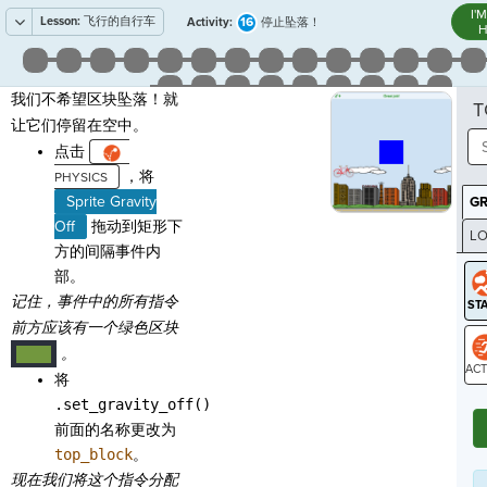
I'
Lesson:
飞行的自行车
16
Activity:
停止坠落！
H
我们不希望区块坠落！就
T
让它们停留在空中。
点击
，将
Sprite Gravity
G
Off
拖动到矩形下
LO
方的间隔事件内
GR
部。
记住，事件中的所有指令
前方应该有一个绿色区块
。
····
将
ST
.set_gravity_off()
前面的名称更改为
top_block
。
现在我们将这个指令分配