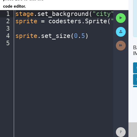
code editor.
1
stage
.
set_background(
"city"
)
¬
Run
2
sprite
·
=
·
codesters
.
Sprite(
"bike"
)
Code
3
¬
Submit
Work
4
sprite
.
set_size(
0
.
5
)
¬
5
¶
Next
B
Activit
I
SP
SH
AC
PH
EV
Show
Consol