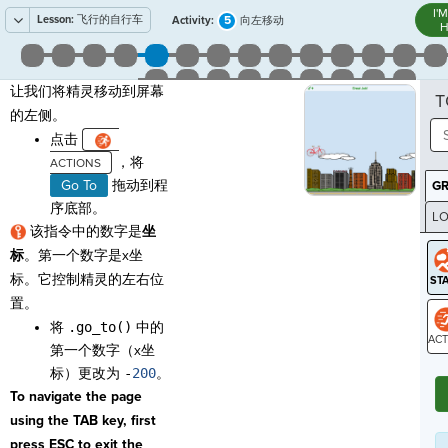
I'
Lesson:
飞行的自行车
5
Activity:
向左移动
H
让我们将精灵移动到屏幕
T
的左侧。
点击
，将
Go To
拖动到程
G
序底部。
LO
该指令中的数字是
坐
GR
标
。第一个数字是x坐
标。它控制精灵的左右位
置。
将
.go_to()
中的
第一个数字（x坐
ST
标）更改为
-
200
。
To navigate the page
using the TAB key, first
press ESC to exit the