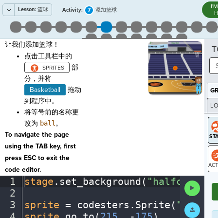
I'
Lesson:
篮球
7
Activity:
添加篮球
H
让我们添加篮球！
T
点击工具栏中的
部
分，并将
Basketball
拖动
G
到程序中。
LO
将等号前的名称更
GR
改为
ball
。
To navigate the page
using the TAB key, first
press ESC to exit the
code editor.
ST
1
stage
.
set_background(
"halfcourt"
)
Run
2
¬
Code
3
sprite
·
=
·
codesters
.
Sprite(
"player
Submit
Work
4
sprite
.
go_to(
215
,
·
-
175
)
¬