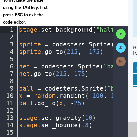
To navigate the page
using the TAB key, first
press ESC to exit the
code editor.
1
stage
.
set_background(
"halfcourt"
Run
2
¬
Code
3
sprite
·
=
·
codesters
.
Sprite(
"playe
Submit
B
Work
4
sprite
.
go_to(
215
,
·
-
175
)
¬
I
5
¬
Next
Activit
6
net
·
=
·
codesters
.
Sprite(
"basketba
7
net
.
go_to(
215
,
·
175
)
¬
SP
SH
AC
PH
EV
8
¬
9
ball
·
=
·
codesters
.
Sprite(
"basketb
10
x
·
=
·
random
.
randint(
-
100
,
·
150
)
¬
11
ball
.
go_to(
x
,
·
-
25
)
¬
12
¬
13
stage
.
set_gravity(
10
)
¬
14
stage
.
set_bounce(
.
8
)
¬
15
¬