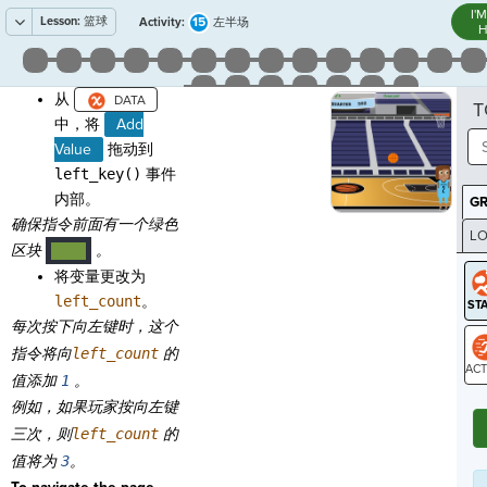
I'
Lesson:
篮球
15
Activity:
左半场
H
从
T
中，将
Add
Value
拖动到
left_key()
事件
内部。
G
确保指令前面有一个绿色
LO
区块
。
····
GR
将变量更改为
left_count
。
每次按下向左键时，这个
指令将向
left_count
的
值添加
1
。
ST
例如，如果玩家按
向左键
三次，则
left_count
的
值将为
3
。