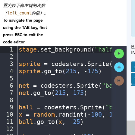
置为按下向
左键的次数
（
left_count
的值）。
To navigate the page
using the TAB key, first
press ESC to exit the
code editor.
B
1
stage
.
set_background(
"halfcourt"
Run
I
2
¬
Code
3
sprite
·
=
·
codesters
.
Sprite(
"playe
Submit
Work
4
sprite
.
go_to(
215
,
·
-
175
)
¬
5
¬
Next
SP
SH
AC
PH
EV
Activit
6
net
·
=
·
codesters
.
Sprite(
"basketba
7
net
.
go_to(
215
,
·
175
)
¬
8
¬
9
ball
·
=
·
codesters
.
Sprite(
"basketb
10
x
·
=
·
random
.
randint(
-
100
,
·
150
)
¬
11
ball
.
go_to(
x
,
·
-
25
)
¬
12
¬