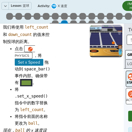
I'
Lesson:
篮球
19
Activity:
X 速度
H
我们将使用
left_count
T
和
down_count
的值来控
制投球的距离。
点击
G
，将
Set x Speed
拖
LO
动到
space_bar()
GR
事件内部。确保带
有
。
····
将
.set_x_speed()
指令中的数字替换
ST
为
left_count
。
将指令前面的名称
更改为
ball
。
现在，
ball
的 x 速度设