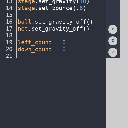
13
stage
.
set_gravity(
10
)
¬
14
stage
.
set_bounce(
.
8
)
¬
15
¬
16
ball
.
set_gravity_off()
¬
Show
17
net
.
set_gravity_off()
¬
Consol
18
¬
Reset
19
left_count
·
=
·
0
¬
Code
Editor
20
down_count
·
=
·
0
¬
Codest
How
21
¬
To
22
def
·
left_key()
:
¬
(opens
in
a
new
tab)