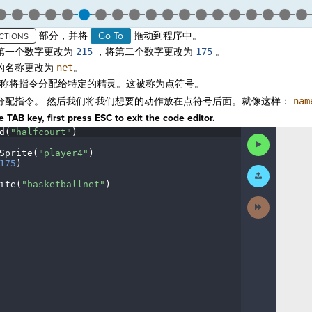
部分，并将
Go To
拖动到程序中。
第一个数字更改为
215
，将第二个数字更改为
175
。
的名称更改为
net
。
称将指令分配给特定的精灵。这被称为
点符号
。
分配指令。 然后我们将我们想要的动作放在点符号后面。就像这样：
nam
 TAB key, first press ESC to exit the code editor.
d(
"halfcourt"
)
¬
Run
Code
Sprite(
"player4"
)
¬
175
)
¬
Submit
Work
ite(
"basketballnet"
)
¬
Next
Activity