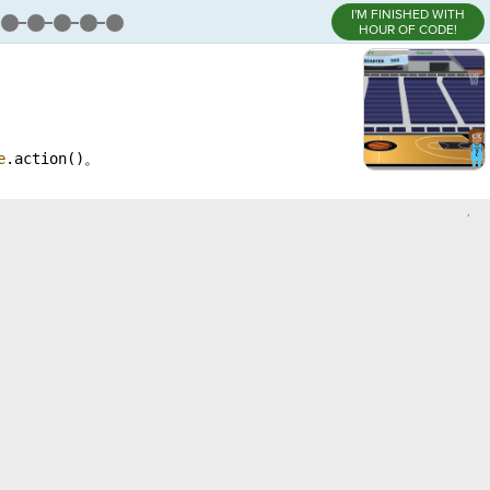
I'M FINISHED WITH
HOUR OF CODE!
e
.action()
。
,