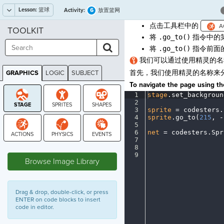
Lesson:
篮球
6
Activity:
放置篮网
点击工具栏中的
TOOLKIT
将
.go_to()
指令中的
将
.go_to()
指令前面
我们可以通过使用精灵的名
首先，我们使用精灵的名称来
GRAPHICS
LOGIC
SUBJECT
GRAPHICS
To navigate the page using the
1
stage
.
set_backgroun
2
¬
3
sprite
·
=
·
codesters
.
4
sprite
.
go_to(
215
,
·
-
5
¬
6
net
·
=
·
codesters
.
Spr
7
¬
STAGE
8
¬
9
¶
Browse Image Library
Drag & drop, double-click, or press
ENTER on code blocks to insert
code in editor.