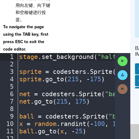
用向左键、向下键
和空格键进行投
篮。
To navigate the page
using the TAB key, first
press ESC to exit the
B
code editor.
I
1
stage
.
set_background(
"halfcourt"
Run
2
¬
Code
3
sprite
·
=
·
codesters
.
Sprite(
"playe
Submit
Work
4
sprite
.
go_to(
215
,
·
-
175
)
¬
SP
SH
AC
PH
EV
5
¬
Next
Activit
6
net
·
=
·
codesters
.
Sprite(
"basketba
7
net
.
go_to(
215
,
·
175
)
¬
8
¬
9
ball
·
=
·
codesters
.
Sprite(
"basketb
10
x
·
=
·
random
.
randint(
-
100
,
·
150
)
¬
11
ball
.
go_to(
x
,
·
-
25
)
¬
12
¬