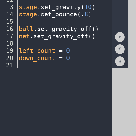
13
stage
.
set_gravity(
10
)
¬
14
stage
.
set_bounce(
.
8
)
¬
15
¬
16
ball
.
set_gravity_off()
¬
Show
17
net
.
set_gravity_off()
¬
Consol
18
¬
Reset
19
left_count
·
=
·
0
¬
Code
Editor
20
down_count
·
=
·
0
¬
Codest
How
21
¬
To
22
def
·
left_key()
:
¬
(opens
in
a
new
tab)