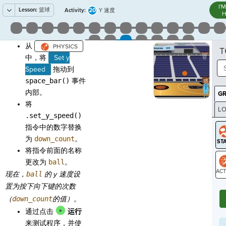
I'
Lesson:
篮球
20
Activity:
Y 速度
H
从
T
中，将
Set y
Speed
拖动到
space_bar()
事件
内部。
G
将
LO
.set_y_speed()
GR
指令中的数字替换
为
down_count
。
将指令前面的名称
更改为
ball
。
现在，
ball
的 y 速度设
ST
置为按下
向下
键的次数
（
down_count
的值）。
通过点击
运行
来测试程序，并使