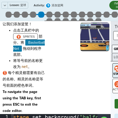
I'
Lesson:
篮球
5
Activity:
添加篮网
H
让我们添加篮筐！
T
点击工具栏中的
部
分。将
Basketball
Net
拖动到程序
G
底部。
LO
将等号前的名称更
GR
改为
net
。
每个精灵都需要有自己
的名称。精灵的名称是等
号前面的橙色单词。
To navigate the page
ST
using the TAB key, first
press ESC to exit the
code editor.
1
stage
.
set_background(
"halfcourt"
)